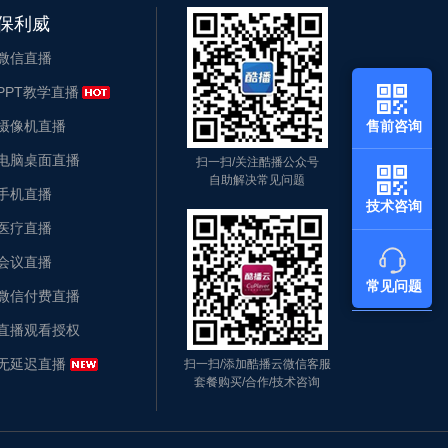
保利威
微信直播
PPT教学直播
摄像机直播
售前咨询
电脑桌面直播
扫一扫/关注酷播公众号
自助解决常见问题
手机直播
技术咨询
医疗直播
会议直播
常见问题
微信付费直播
直播观看授权
无延迟直播
扫一扫/添加酷播云微信客服
套餐购买/合作/技术咨询