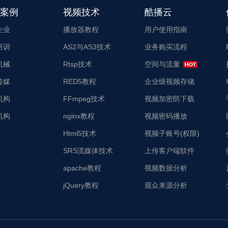
案例
视频技术
酷播云
企业
播放器教程
用户使用指南
培训
AS2与AS3技术
业务购买流程
机械
Rtsp技术
空间与流量
传媒
RED5教程
企业级视频存储
机构
FFmpeg技术
视频加密防下载
机构
nginx教程
视频密码播放
Html5技术
视频子账号(权限)
SRS流媒体技术
上传客户端软件
apache教程
视频数据分析
jQuery教程
观众来源分析