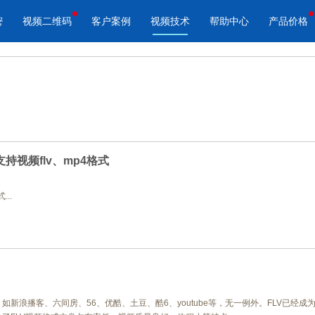
密
视频二维码
客户案例
视频技术
帮助中心
产品价格
酷播云 | 企业视频轻松上云
酷播云视频二维码
品宣传
教学网站
免费稳定无广告视频云服务
自动生成视频二维码
视频来展示产品新功能、新特
在线教育在线教学应用场景
帮助企业视频轻松上云
快速实现视频二维码宣传营销
支持视频flv、mp4格式
..
作汇报
体育培训
场景的工作汇报、年度总结、
体育运动、体育赛事教学培训
节目
新浪播客、六间房、56、优酷、土豆、酷6、youtube等，无一例外。FLV已经