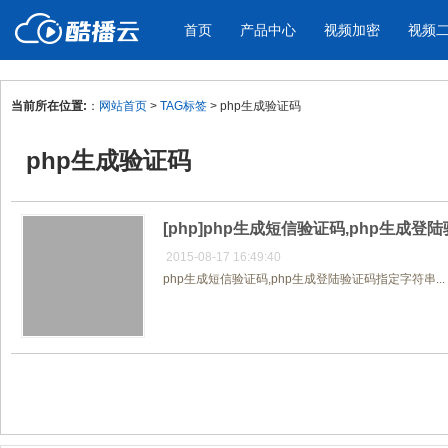
首页
产品中心
视频加密
视频
当前所在位置:
：
网站首页
>
TAG标签
> php生成验证码
产品与新功能
应用场景
php生成验证码
视频加密防下载防录屏
酷播云 | 
企业宣传
产品宣传
教学课程全终端视频加密
免费稳定无广
企业视频宣传，提升企业形象
通过视频来展示产
防下载/防盗录/防录屏/防篡改
帮助企业视频
色
[php]php生成短信验证码,php生成
2015-08-17 16:49:40
php生成短信验证码,php生成登陆验证码指定字符串...
个人网站
工作汇报
为个人网站、博客论坛，添加视频
工作场景的工作汇
内容
年会节目
共1页/1条