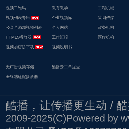
视频二维码
教育教学
工程机械
视频列表专辑
企业视频库
策划传媒
公众号添加视频列表
个人网站
政务机构
HTML5播放器
工作汇报
医疗机构
视频加密防下载
视频说明书
无广告视频存储
酷播云工单提交
全终端适配播放器
酷播，让传播更生动 / 
2009-2025(C)Powered by
w