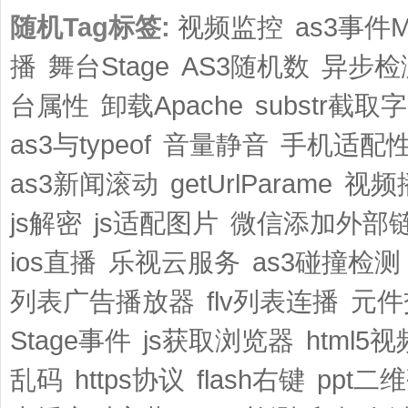
随机Tag标签:
视频监控
as3事件M
播
舞台Stage
AS3随机数
异步检
台属性
卸载Apache
substr截取
as3与typeof
音量静音
手机适配
as3新闻滚动
getUrlParame
视频
js解密
js适配图片
微信添加外部
ios直播
乐视云服务
as3碰撞检测
列表广告播放器
flv列表连播
元件
Stage事件
js获取浏览器
html5
乱码
https协议
flash右键
ppt二