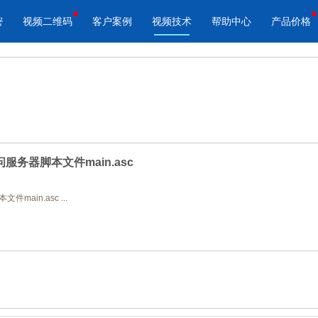
密
视频二维码
客户案例
视频技术
帮助中心
产品价格
酷播云 | 企业视频轻松上云
酷播云视频二维码
品宣传
教学网站
免费稳定无广告视频云服务
自动生成视频二维码
视频来展示产品新功能、新特
在线教育在线教学应用场景
帮助企业视频轻松上云
快速实现视频二维码宣传营销
访问服务器脚本文件main.asc
件main.asc ...
作汇报
体育培训
场景的工作汇报、年度总结、
体育运动、体育赛事教学培训
节目