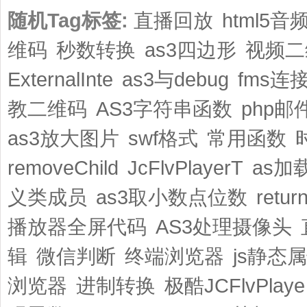
随机Tag标签:
直播回放
html5音
维码
秒数转换
as3四边形
视频二
ExternalInte
as3与debug
fms连
教二维码
AS3字符串函数
php邮
as3放大图片
swf格式
常用函数
removeChild
JcFlvPlayerT
as加
义类成员
as3取小数点位数
retu
播放器全屏代码
AS3处理摄像头
辑
微信判断
终端浏览器
js静态
浏览器
进制转换
极酷JCFlvPlaye