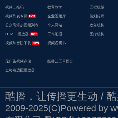
视频二维码
教育教学
工程机械
视频列表专辑
企业视频库
策划传媒
公众号添加视频列表
个人网站
政务机构
HTML5播放器
工作汇报
医疗机构
视频加密防下载
视频说明书
无广告视频存储
酷播云工单提交
全终端适配播放器
酷播，让传播更生动 / 
2009-2025(C)Powered by
w