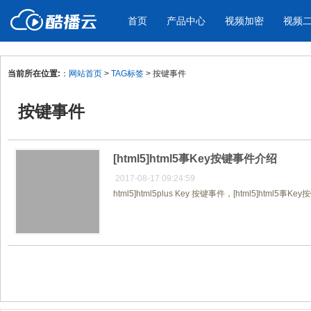
首页
产品中心
视频加密
视频
当前所在位置:
：
网站首页
>
TAG标签
> 按键事件
产品与新功能
应用场景
按键事件
视频加密防下载防录屏
酷播云 | 
企业宣传
产品宣传
教学课程全终端视频加密
免费稳定无广
企业视频宣传，提升企业形象
通过视频来展示产
防下载/防盗录/防录屏/防篡改
帮助企业视频
色
[html5]html5事Key按键事件介绍
2017-08-17 09:24:59
html5]html5plus Key 按键事件，[html5]html5事Ke
个人网站
工作汇报
为个人网站、博客论坛，添加视频
工作场景的工作汇
内容
年会节目
共1页/1条