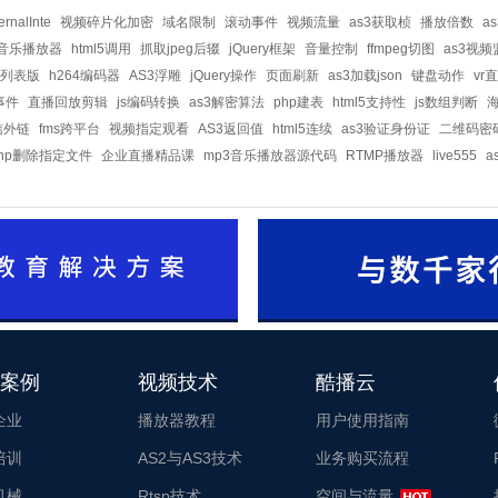
ernalInte
视频碎片化加密
域名限制
滚动事件
视频流量
as3获取桢
播放倍数
a
l5音乐播放器
html5调用
抓取jpeg后辍
jQuery框架
音量控制
ffmpeg切图
as3视频
列表版
h264编码器
AS3浮雕
jQuery操作
页面刷新
as3加载json
键盘动作
vr
事件
直播回放剪辑
js编码转换
as3解密算法
php建表
html5支持性
js数组判断
信外链
fms跨平台
视频指定观看
AS3返回值
html5连续
as3验证身份证
二维码密
php删除指定文件
企业直播精品课
mp3音乐播放器源代码
RTMP播放器
live555
a
案例
视频技术
酷播云
企业
播放器教程
用户使用指南
培训
AS2与AS3技术
业务购买流程
机械
Rtsp技术
空间与流量