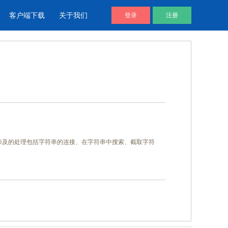
客户端下载
关于我们
登录
注册
酷播V4 | 免费视频播放器
企业视频库
帮助用户通过代码直接调用视频文
企业视频宣传，提升企业形象
件进放播放
处理。本节主要涉及的处理包括字符串的连接、在字符串中搜索、截取字符
视频说明书
产品视频说明书，产品安装应用视
频说明书