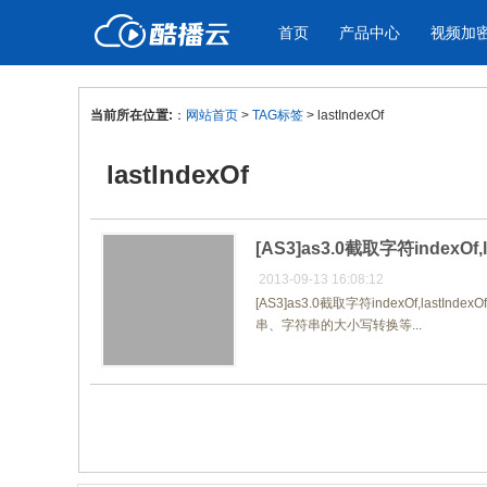
首页
产品中心
视频加
当前所在位置:
：
网站首页
>
TAG标签
> lastIndexOf
产品与新功能
应用场景
lastIndexOf
视频加密防下载防录屏
企业宣传
产
教学课程全终端视频加密
企业视频宣传，提升企业形象
通过
防下载/防盗录/防录屏/防篡改
色
[AS3]as3.0截取字符indexOf,
2013-09-13 16:08:12
[AS3]as3.0截取字符indexOf,
个人网站
工
串、字符串的大小写转换等...
为个人网站、博客论坛，添加视频
工作
内容
年会
共1页/1条