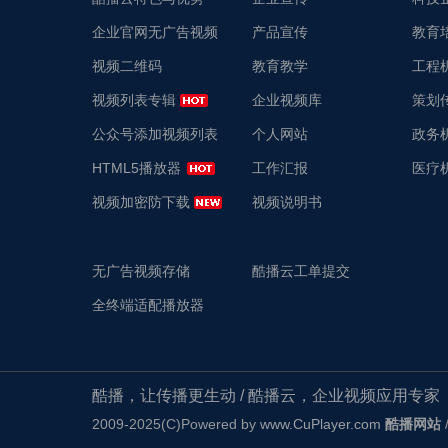
企业官网无广告视频
产品宣传
教育
视频二维码
教育教学
工程
视频列表专辑
企业视频库
策划
公众号添加视频列表
个人网站
政务
HTML5播放器
工作汇报
医疗
视频加密防下载
视频说明书
无广告视频存储
酷播云工单提交
全终端适配播放器
酷播，让传播更生动 / 酷播云，企业视频应用专家
2009-2025(C)Powered by
www.CuPlayer.com
酷播网站