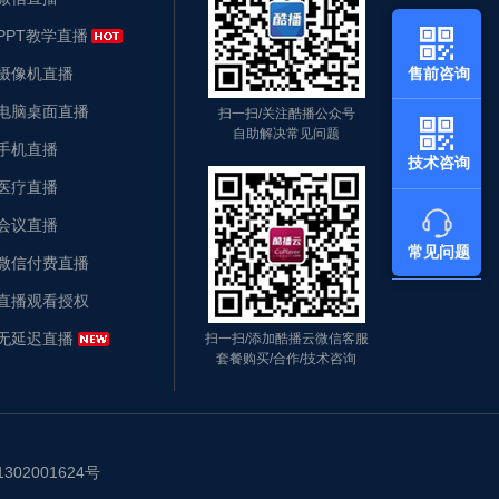
PPT教学直播
摄像机直播
售前咨询
电脑桌面直播
扫一扫/关注酷播公众号
自助解决常见问题
手机直播
技术咨询
医疗直播
会议直播
常见问题
微信付费直播
直播观看授权
无延迟直播
扫一扫/添加酷播云微信客服
套餐购买/合作/技术咨询
302001624号