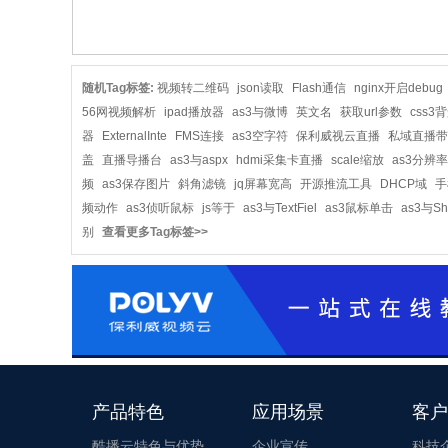
共1页/2条
随机Tag标签:
视频转二维码
json读取
Flash通信
nginx开启debug
56网视频解析
ipad播放器
as3与微博
英文名
获取url参数
css3
器
ExternalInte
FMS连接
as3空字符
保利威视云直播
私域直播带
盖
直播导播台
as3与aspx
hdmi采集卡直播
scale缩放
as3分辨率
频
as3保存图片
斜角滤镜
jq屏幕宽高
开源推流工具
DHCP域
手
频动作
as3侦听鼠标
js等于
as3与TextFiel
as3鼠标单击
as3与Sh
别
查看更多Tag标签>>
产品特色
应用场景
客户
酷播云特色与优势
企业宣传
科技