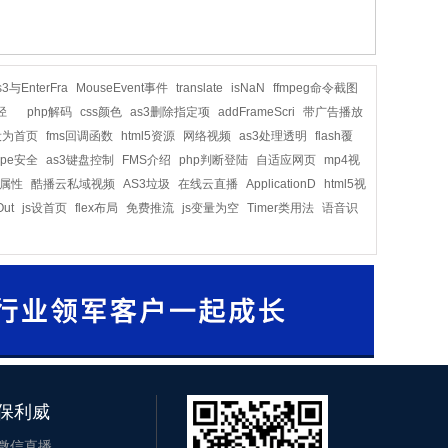
s3与EnterFra
MouseEvent事件
translate
isNaN
ffmpeg命令截图
路径
php解码
css颜色
as3删除指定项
addFrameScri
带广告播放
设为首页
fms回调函数
html5资源
网络视频
as3处理透明
flash覆
mpe安全
as3键盘控制
FMS介绍
php判断登陆
自适应网页
mp4视
ry属性
酷播云私域视频
AS3垃圾
在线云直播
ApplicationD
html5视
Out
js设首页
flex布局
免费推流
js变量为空
Timer类用法
语音识
保利威
微信直播