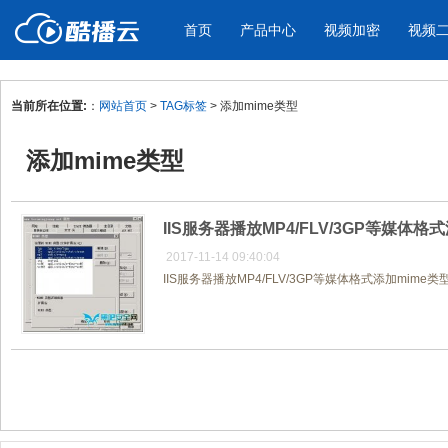
首页
产品中心
视频加密
视频
当前所在位置:
：
网站首页
>
TAG标签
> 添加mime类型
产品与新功能
应用场景
添加mime类型
视频加密防下载防录屏
酷播云 | 
企业宣传
产品宣传
教学课程全终端视频加密
免费稳定无广
企业视频宣传，提升企业形象
通过视频来展示产
防下载/防盗录/防录屏/防篡改
帮助企业视频
色
IIS服务器播放MP4/FLV/3GP等媒体
2017-11-14 09:40:04
IIS服务器播放MP4/FLV/3GP等媒体格式添加mime类型
个人网站
工作汇报
为个人网站、博客论坛，添加视频
工作场景的工作汇
内容
年会节目
共1页/1条