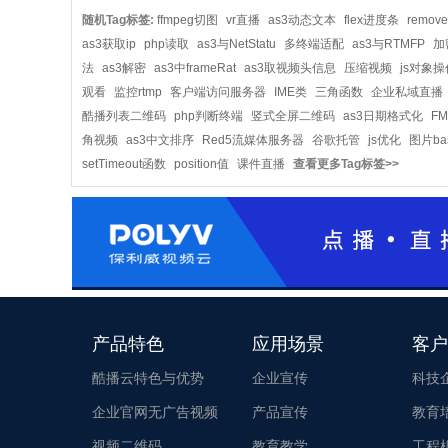
随机Tag标签:
ffmpeg切图
vr直播
as3动态文本
flex进度条
remove
as3获取ip
php读取
as3与NetStatu
多终端适配
as3与RTMFP
加
法
as3解密
as3中frameRat
as3取视频头信息
压缩视频
js对象操
观看
监控rtmp
客户端访问服务器
IME类
三角函数
企业私域直播
酷播列表二维码
php判断终端
竖式全屏二维码
as3日期格式化
F
角视频
as3中文排序
Red5流媒体服务器
谷歌托管
js优化
图片ba
setTimeout函数
position值
课件直播
查看更多Tag标签>>
产品特色
应用场景
客户
酷播云特色与优势
企业宣传
科技
企业官网无广告视频
产品宣传
教育
视频二维码
教育教学
工程