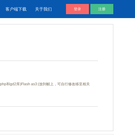
客户端下载
关于我们
登录
注册
酷播V4 | 免费视频播放器
企业视频库
帮助用户通过代码直接调用视频文
企业视频宣传，提升企业形象
件进放播放
p和gd2库)Flash as3:(放到帧上，可自行修改移至相关
视频说明书
产品视频说明书，产品安装应用视
频说明书