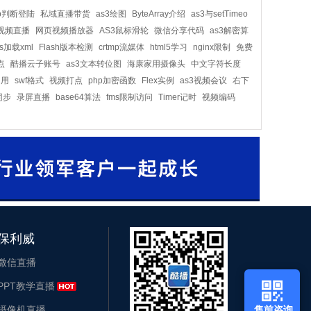
p判断登陆
私域直播带货
as3绘图
ByteArray介绍
as3与setTimeo
视频直播
网页视频播放器
AS3鼠标滑轮
微信分享代码
as3解密算
js加载xml
Flash版本检测
crtmp流媒体
html5学习
nginx限制
免费
点
酷播云子账号
as3文本转位图
海康家用摄像头
中文字符长度
调用
swf格式
视频打点
php加密函数
Flex实例
as3视频会议
右下
同步
录屏直播
base64算法
fms限制访问
Timer记时
视频编码
保利威
微信直播
PPT教学直播
摄像机直播
售前咨询