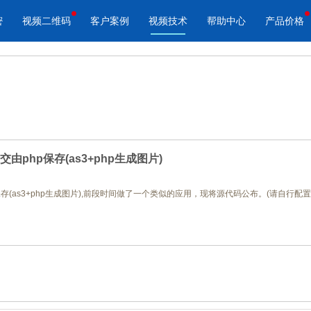
密
视频二维码
客户案例
视频技术
帮助中心
产品价格
酷播云 | 企业视频轻松上云
酷播云视频二维码
品宣传
教学网站
免费稳定无广告视频云服务
自动生成视频二维码
视频来展示产品新功能、新特
在线教育在线教学应用场景
帮助企业视频轻松上云
快速实现视频二维码宣传营销
交由php保存(as3+php生成图片)
保存(as3+php生成图片),前段时间做了一个类似的应用，现将源代码公布。(请自行配置ph
作汇报
体育培训
场景的工作汇报、年度总结、
体育运动、体育赛事教学培训
节目