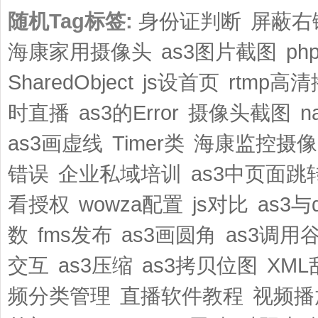
随机Tag标签:
身份证判断
屏蔽右
海康家用摄像头
as3图片截图
ph
SharedObject
js设首页
rtmp高
时直播
as3的Error
摄像头截图
n
as3画虚线
Timer类
海康监控摄像
错误
企业私域培训
as3中页面跳
看授权
wowza配置
js对比
as3与
数
fms发布
as3画圆角
as3调用
交互
as3压缩
as3拷贝位图
XML
频分类管理
直播软件教程
视频播