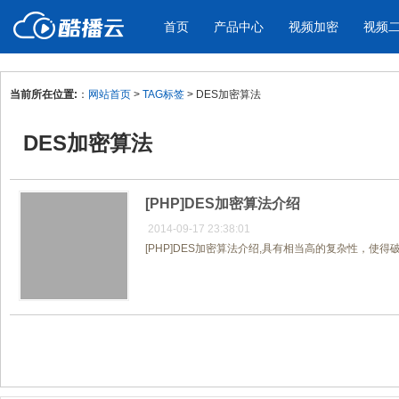
首页
产品中心
视频加密
视频
当前所在位置:
：
网站首页
>
TAG标签
> DES加密算法
产品与新功能
应用场景
DES加密算法
视频加密防下载防录屏
酷播云 | 
企业宣传
产品宣传
教学课程全终端视频加密
免费稳定无广
企业视频宣传，提升企业形象
通过视频来展示产
防下载/防盗录/防录屏/防篡改
帮助企业视频
色
[PHP]DES加密算法介绍
2014-09-17 23:38:01
[PHP]DES加密算法介绍,具有相当高的复杂性，使
个人网站
工作汇报
为个人网站、博客论坛，添加视频
工作场景的工作汇
内容
年会节目
共1页/1条