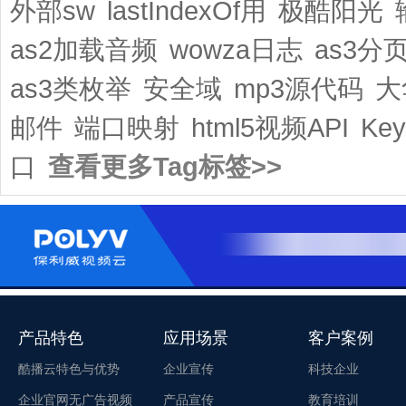
外部sw
lastIndexOf用
极酷阳光
as2加载音频
wowza日志
as3分
as3类枚举
安全域
mp3源代码
大
邮件
端口映射
html5视频API
Key
口
查看更多Tag标签>>
产品特色
应用场景
客户案例
酷播云特色与优势
企业宣传
科技企业
企业官网无广告视频
产品宣传
教育培训