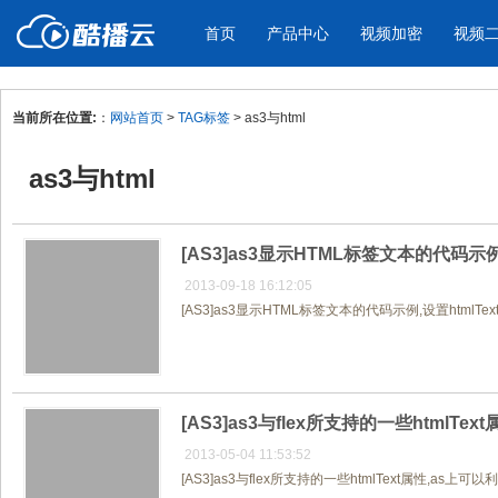
首页
产品中心
视频加密
视频
当前所在位置:
：
网站首页
>
TAG标签
> as3与html
产品与新功能
应用场景
as3与html
视频加密防下载防录屏
酷播云 | 
企业宣传
产品宣传
教学课程全终端视频加密
免费稳定无广
企业视频宣传，提升企业形象
通过视频来展示产
防下载/防盗录/防录屏/防篡改
帮助企业视频
色
[AS3]as3显示HTML标签文本的代码示
2013-09-18 16:12:05
[AS3]as3显示HTML标签文本的代码示例,设置htmlTex
个人网站
工作汇报
为个人网站、博客论坛，添加视频
工作场景的工作汇
内容
年会节目
[AS3]as3与flex所支持的一些htmlText
2013-05-04 11:53:52
[AS3]as3与flex所支持的一些htmlText属性,as上可以利