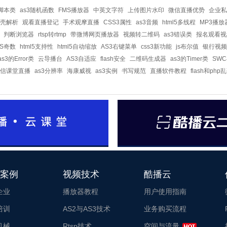
脚本类
as3随机函数
FMS播放器
中英文字符
上传图片水印
微信直播优势
企业私
壳解析
观看直播登记
手术观摩直播
CSS3属性
as3音频
html5多线程
MP3播放
判断浏览器
rtsp转rtmp
带微博网页播放器
视频转二维码
as3错误类
报名观看视
AS奇数
html5支持性
html5自动缩放
AS3右键菜单
css3新功能
js布尔值
银行视频
as3的Error类
云导播台
AS3自适应
flash安全
二维码生成器
as3的Timer类
SWC
信课堂直播
as3分辨率
海康威视
as3实例
书写规范
直播软件教程
flash和php
案例
视频技术
酷播云
企业
播放器教程
用户使用指南
培训
AS2与AS3技术
业务购买流程
机械
Rtsp技术
空间与流量