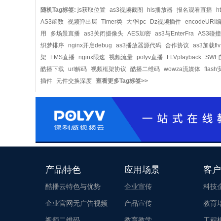
随机Tag标签:
js获取位置
as3视频截图
hls播放器
报名观看直播
h
AS3函数
视频弹出层
Timer类
大华ipc
Dz视频插件
encodeURI
用
多场景直播
as3关闭摄像头
AES加密
as3与EnterFra
AS3碰
织梦排序
nginx开启debug
as3播放器源代码
合作协议
as3加载flv
架
FMS直播
nginx限速
视频流量
polyv直播
FLVplayback
SWF
酷播下载
url解码
视频框架协议
酷播二维码
wowza流媒体
flas
插件
元件交换深度
查看更多Tag标签>>
产品特色
应用场景
客户
酷播云特色与优势
企业宣传
科技
企业官网无广告视频
产品宣传
教育
视频二维码
教育教学
工程