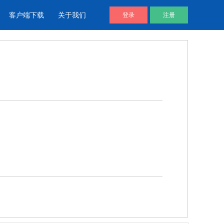
客户端下载
关于我们
登录
注册
酷播V4 | 免费视频播放器
企业视频库
帮助用户通过代码直接调用视频文
企业视频宣传，提升企业形象
件进放播放
视频说明书
产品视频说明书，产品安装应用视
频说明书