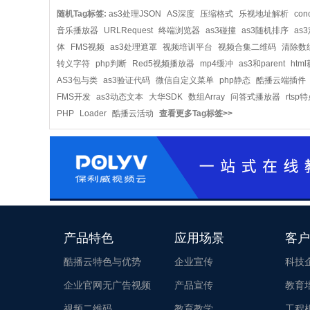
随机Tag标签:
as3处理JSON
AS深度
压缩格式
乐视地址解析
co
音乐播放器
URLRequest
终端浏览器
as3碰撞
as3随机排序
as
体
FMS视频
as3处理遮罩
视频培训平台
视频合集二维码
清除数
转义字符
php判断
Red5视频播放器
mp4缓冲
as3和parent
htm
AS3包与类
as3验证代码
微信自定义菜单
php静态
酷播云端插件
FMS开发
as3动态文本
大华SDK
数组Array
问答式播放器
rtsp
PHP
Loader
酷播云活动
查看更多Tag标签>>
产品特色
应用场景
客户
酷播云特色与优势
企业宣传
科技
企业官网无广告视频
产品宣传
教育
视频二维码
教育教学
工程