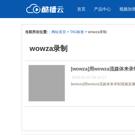
首页
产品中心
视频加
当前所在位置:
：
网站首页
>
TAG标签
> wowza录制
产品与新功能
应用场景
wowza录制
视频加密防下载防录屏
企业宣传
产
教学课程全终端视频加密
企业视频宣传，提升企业形象
通过
防下载/防盗录/防录屏/防篡改
色
[wowza]用wowza流媒体
2016-01-07 09:14:13
[wowza]用wowza流媒体来录制视频直播
个人网站
工
为个人网站、博客论坛，添加视频
工作
内容
年会
共1页/1条