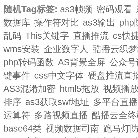
随机Tag标签:
as3帧频
密码观看
数据库
操作符对比
as3输出
ph
乱码
This关键字
直播推流
cs快
wms安装
企业数字人
酷播云织梦
php转码函数
AS背景全屏
公众号
键事件
css中文字体
硬盘推流直
AS3混淆加密
html5拖放
视频播
排序
as3获取swf地址
多平台直播
运算符
多路视频直播
酷播云全终
base64类
视频数据司南
跑马灯