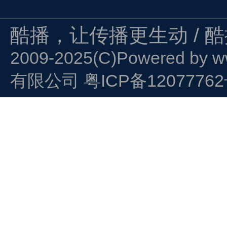
酷播，让传播更生动 / 
2009-2025(C)Powered by
w
有限公司
粤ICP备1207776