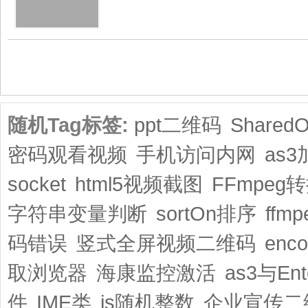
共1页/2条
随机Tag标签:
ppt二维码
SharedO
密码观看视频
手机访问内网
as3
socket
html5视频截图
FFmpeg转
字符串变量判断
sortOn排序
ffm
码错误
竖式全屏视频二维码
enc
取浏览器
海康监控激活
as3与Ent
件
IME类
js随机整数
企业宣传二