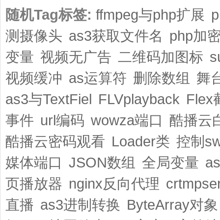
随机Tag标签:
ffmpeg与php扩展
测摄像头
as3获取文件名
php加
变量
视频无广告
二维码加图标
s
视频缓冲
as运算符
删除数组
舞台
as3与TextFiel
FLVplayback
Fle
事件
url编码
wowza端口
酷播云
酷播云密码观看
Loader类
控制s
媒体端口
JSON数组
全局变量
a
页播放器
nginx反向代理
crtmpse
直播
as3进制转换
ByteArray对象