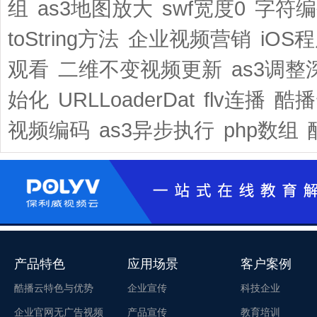
组
as3地图放大
swf宽度0
字符编
toString方法
企业视频营销
iOS
观看
二维不变视频更新
as3调整
始化
URLLoaderDat
flv连播
酷播
视频编码
as3异步执行
php数组
产品特色
应用场景
客户案例
酷播云特色与优势
企业宣传
科技企业
企业官网无广告视频
产品宣传
教育培训