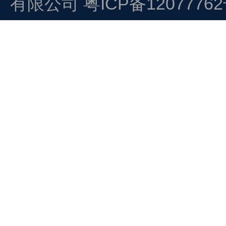
有限公司
粤ICP备1207776