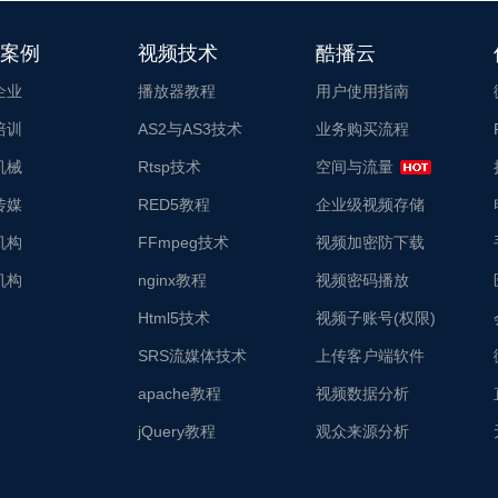
案例
视频技术
酷播云
企业
播放器教程
用户使用指南
培训
AS2与AS3技术
业务购买流程
机械
Rtsp技术
空间与流量
传媒
RED5教程
企业级视频存储
机构
FFmpeg技术
视频加密防下载
机构
nginx教程
视频密码播放
Html5技术
视频子账号(权限)
SRS流媒体技术
上传客户端软件
apache教程
视频数据分析
jQuery教程
观众来源分析