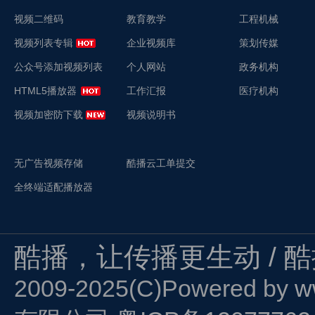
视频二维码
教育教学
工程机械
视频列表专辑
企业视频库
策划传媒
公众号添加视频列表
个人网站
政务机构
HTML5播放器
工作汇报
医疗机构
视频加密防下载
视频说明书
无广告视频存储
酷播云工单提交
全终端适配播放器
酷播，让传播更生动 / 
2009-2025(C)Powered by
w