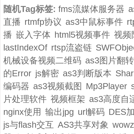
随机Tag标签:
fms流媒体服务器
直播
rtmfp协议
as3中鼠标事件
r
播
嵌入字体
html5视频事件
视频
lastIndexOf
rtsp流盗链
SWFObje
机械设备视频二维码
as3图片翻转
的Error
js解密
as3判断版本
Shar
编码器
as3视频截图
Mp3Player
片处理软件
视频框架
as3高度自
nginx使用
输出jpg
url解码
DES
js与flash交互
AS3共享对象
wow