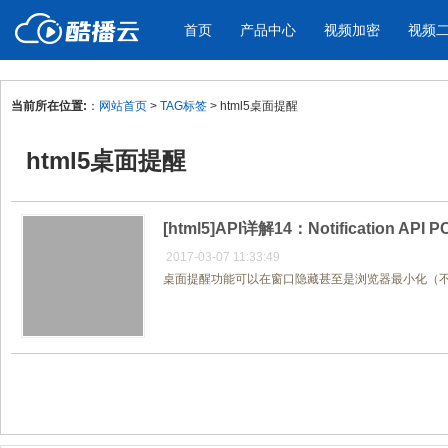
首页
产品中心
视频加密
视频
当前所在位置:
：
网站首页
>
TAG标签
> html5桌面提醒
产品与新功能
应用场景
html5桌面提醒
视频加密防下载防录屏
酷播云 | 
企业宣传
产品宣传
教学课程全终端视频加密
免费稳定无广
企业视频宣传，提升企业形象
通过视频来展示产
防下载/防盗录/防录屏/防篡改
帮助企业视频
色
[html5]API详解14：Notification A
2017-03-07 11:33:49
桌面提醒功能可以在窗口隐藏甚至是浏览器最小化（不
个人网站
工作汇报
为个人网站、博客论坛，添加视频
工作场景的工作汇
内容
年会节目
共1页/1条