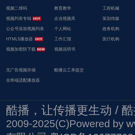
视频二维码
教育教学
工程机械
视频列表专辑
企业视频库
策划传媒
公众号添加视频列表
个人网站
政务机构
HTML5播放器
工作汇报
医疗机构
视频加密防下载
视频说明书
无广告视频存储
酷播云工单提交
全终端适配播放器
酷播，让传播更生动 / 
2009-2025(C)Powered by
w