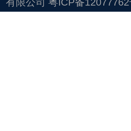
有限公司
粤ICP备1207776