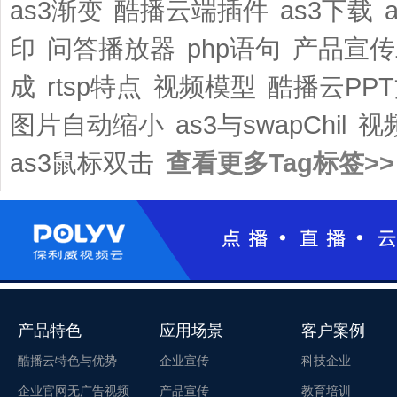
as3渐变
酷播云端插件
as3下载
印
问答播放器
php语句
产品宣传
成
rtsp特点
视频模型
酷播云PP
图片自动缩小
as3与swapChil
视
as3鼠标双击
查看更多Tag标签>>
产品特色
应用场景
客户案例
酷播云特色与优势
企业宣传
科技企业
企业官网无广告视频
产品宣传
教育培训