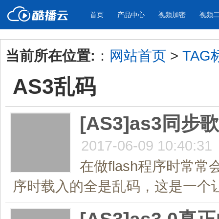
首页
产品中心
视频加密
视频
当前所在位置:
：
网站首页
>
TAG
产品与新功能
应用场景
AS3乱码
视频加密防下载防录屏
酷播云 | 
企业宣传
产品宣传
教学课程全终端视频加密
免费稳定无广
企业视频宣传，提升企业形象
通过视频来展示产
防下载/防盗录/防录屏/防篡改
帮助企业视频
色
[AS3]as3同
2017-06-09 10:40:31
个人网站
工作汇报
为个人网站、博客论坛，添加视频
工作场景的工作汇
在做flash程序时
内容
年会节目
序时载入的全是乱码，这是一个让