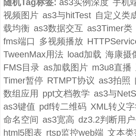
随机Tag标签:
as3实例深度
手机
视频图片
as3与hitTest
自定义类
载均衡
as3数据交互
as3Timer类
fms端口
多视频播放
HTTPServic
TweenMax用法
load加载
海康摄
FMS目录
as加载图片
m3u8直播
Timer暂停
RTMPT协议
as3拍照
数组应用
ppt文档教学
as3与NetS
as3键值
pdf转二维码
XML转义字
命名空间
as3宽高
dz3.2判断用
html5图表
rtsp监控web端
文本类