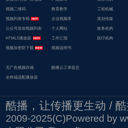
视频二维码
教育教学
工程机械
视频列表专辑
企业视频库
策划传媒
公众号添加视频列表
个人网站
政务机构
HTML5播放器
工作汇报
医疗机构
视频加密防下载
视频说明书
无广告视频存储
酷播云工单提交
全终端适配播放器
酷播，让传播更生动 / 
2009-2025(C)Powered by
w