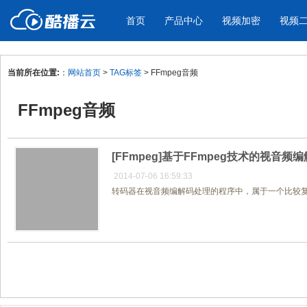
首页
产品中心
视频加密
视频
当前所在位置:
：
网站首页
>
TAG标签
> FFmpeg音频
产品与新功能
应用场景
FFmpeg音频
视频加密防下载防录屏
酷播云 | 
企业宣传
产品宣传
教学课程全终端视频加密
免费稳定无广
企业视频宣传，提升企业形象
通过视频来展示产
防下载/防盗录/防录屏/防篡改
帮助企业视频
色
[FFmpeg]基于FFmpeg技术的视音频
2014-07-06 16:59:33
转码器在视音频编解码处理的程序中，属于一个比较复
个人网站
工作汇报
为个人网站、博客论坛，添加视频
工作场景的工作汇
内容
年会节目
共1页/1条