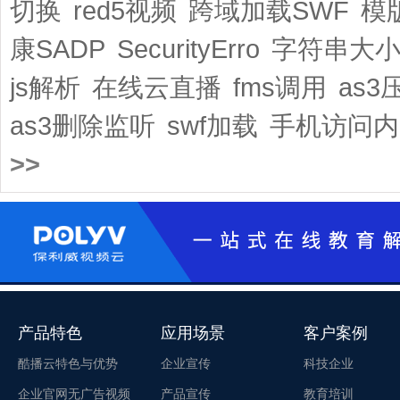
切换
red5视频
跨域加载SWF
模
康SADP
SecurityErro
字符串大
js解析
在线云直播
fms调用
as
as3删除监听
swf加载
手机访问内
>>
产品特色
应用场景
客户案例
酷播云特色与优势
企业宣传
科技企业
企业官网无广告视频
产品宣传
教育培训