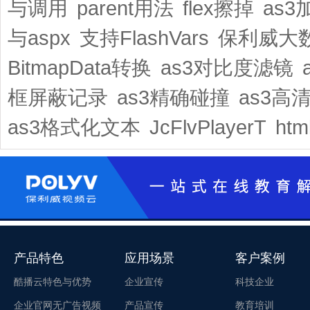
与调用
parent用法
flex擦掉
as
与aspx
支持FlashVars
保利威大
BitmapData转换
as3对比度滤镜
框屏蔽记录
as3精确碰撞
as3高
as3格式化文本
JcFlvPlayerT
ht
产品特色
应用场景
客户案例
酷播云特色与优势
企业宣传
科技企业
企业官网无广告视频
产品宣传
教育培训