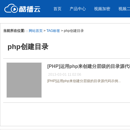
首页
产品中心
视频加密
视频
当前所在位置:
：
网站首页
>
TAG标签
> php创建目录
产品与新功能
应用场景
php创建目录
视频加密防下载防录屏
酷播云 | 
企业宣传
产品宣传
教学课程全终端视频加密
免费稳定无广
企业视频宣传，提升企业形象
通过视频来展示产
防下载/防盗录/防录屏/防篡改
帮助企业视频
色
[PHP]运用php来创建分层级的目录源
2013-03-01 11:02:06
[PHP]运用php来创建分层级的目录源代码示例...
个人网站
工作汇报
为个人网站、博客论坛，添加视频
工作场景的工作汇
内容
年会节目
共1页/1条