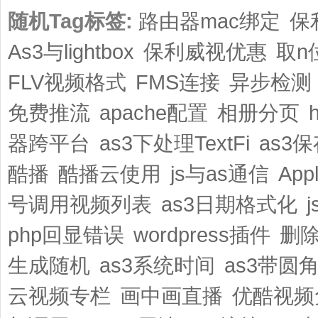
随机Tag标签:
路由器mac绑定
保
As3与lightbox
保利威视优惠
取n
FLV视频格式
FMS连接
异步检测
免费推流
apache配置
相册分页
器跨平台
as3下处理TextFi
as3保
酷播
酷播云使用
js与as通信
Appl
号调用视频列表
as3日期格式化
php回显错误
wordpress插件
删
生成随机
as3系统时间
as3带圆
云视频专栏
画中画直播
优酷视频