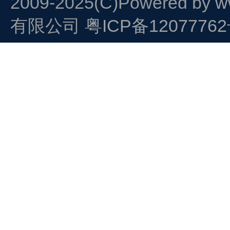
2009-2025(C)Powered by
w
有限公司
粤ICP备1207776