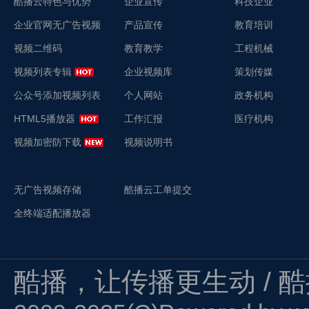
酷播云特色与优势
企业宣传
科技企业
企业官网无广告视频
产品宣传
教育培训
视频二维码
教育教学
工程机械
视频列表专辑
企业视频库
策划传媒
公众号添加视频列表
个人网站
政务机构
HTML5播放器
工作汇报
医疗机构
视频加密防下载
视频说明书
无广告视频存储
酷播云工单提交
全终端适配播放器
酷播，让传播更生动 / 