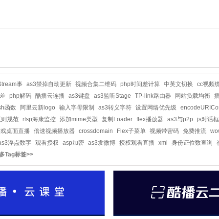
tream事
as3禁掉自动更新
视频合集二维码
php时间差计算
中英文切换
cc视频
间差
php解码
酷播云连播
as3键盘
as3监听Stage
TP-link路由器
网站负载均衡
ash函数
阿里云新logo
输入字母限制
as3转义字符
设置网络优先级
encodeURIC
正则规范
rtsp海康监控
添加mime类型
复制Loader
flex播放器
as3与p2p
js对话框
游戏桌面直播
倍速视频播放器
crossdomain
Flex子菜单
视频带密码
免费推流
wo
as3浮点数字
观看授权
asp加密
as3发微博
授权观看直播
xml
身份证位数查询
多Tag标签>>