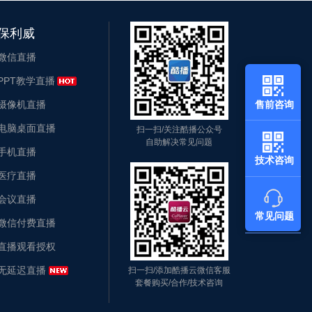
保利威
微信直播
PPT教学直播
摄像机直播
售前咨询
电脑桌面直播
扫一扫/关注酷播公众号
自助解决常见问题
手机直播
技术咨询
医疗直播
会议直播
常见问题
微信付费直播
直播观看授权
无延迟直播
扫一扫/添加酷播云微信客服
套餐购买/合作/技术咨询