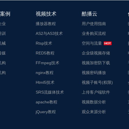
案例
视频技术
酷播云
企业
播放器教程
用户使用指南
培训
AS2与AS3技术
业务购买流程
机械
Rtsp技术
空间与流量
传媒
RED5教程
企业级视频存储
机构
FFmpeg技术
视频加密防下载
机构
nginx教程
视频密码播放
Html5技术
视频子账号(权限)
SRS流媒体技术
上传客户端软件
apache教程
视频数据分析
jQuery教程
观众来源分析