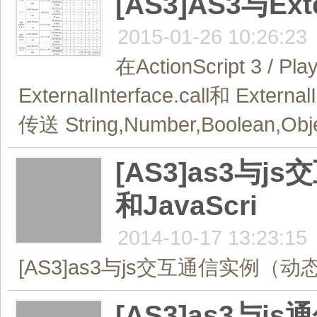
[AS3]AS3与Ext
2015-01-26 10:26:23
在ActionScript 
ExternalInterface.call和 Extern
传送 String,Number,Boolean,Obje
[AS3]as3与j
和JavaScri
2014-10-17 13:23:15
[AS3]as3与js交互通信实例（动态生
[AS3]as3与js