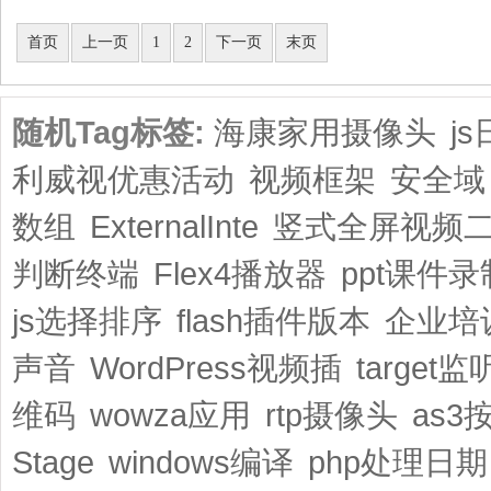
共2页/11条
首页
上一页
1
2
下一页
末页
随机Tag标签:
海康家用摄像头
j
利威视优惠活动
视频框架
安全域
数组
ExternalInte
竖式全屏视频
判断终端
Flex4播放器
ppt课件录
js选择排序
flash插件版本
企业培
声音
WordPress视频插
target
维码
wowza应用
rtp摄像头
as3
Stage
windows编译
php处理日期