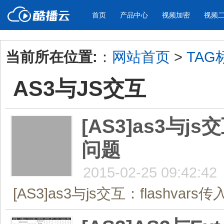
首页
产品中心
视频加密
视频
当前所在位置:
：
网站首页
>
TAG
产品与新功能
应用场景
AS3与JS交互
视频加密防下载防录屏
酷播云 | 
企业宣传
产品宣传
教学课程全终端视频加密
免费稳定无广
企业视频宣传，提升企业形象
通过视频来展示产
防下载/防盗录/防录屏/防篡改
帮助企业视频
色
[AS3]as3与j
问题
个人网站
工作汇报
为个人网站、博客论坛，添加视频
工作场景的工作汇
内容
年会节目
2015-02-25 09:42:42
[AS3]as3与js交互：flashva