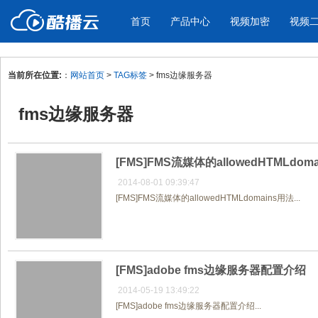
首页
产品中心
视频加密
视频
当前所在位置:
：
网站首页
>
TAG标签
> fms边缘服务器
产品与新功能
应用场景
fms边缘服务器
视频加密防下载防录屏
酷播云 | 
企业宣传
产品宣传
教学课程全终端视频加密
免费稳定无广
企业视频宣传，提升企业形象
通过视频来展示产
防下载/防盗录/防录屏/防篡改
帮助企业视频
色
[FMS]FMS流媒体的allowedHTMLdom
2014-08-01 09:39:47
[FMS]FMS流媒体的allowedHTMLdomains用法...
个人网站
工作汇报
为个人网站、博客论坛，添加视频
工作场景的工作汇
内容
年会节目
[FMS]adobe fms边缘服务器配置介绍
2014-05-19 13:49:22
[FMS]adobe fms边缘服务器配置介绍...