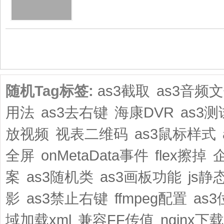
共1页/2条
随机Tag标签:
as3截取
as3音频
用法
as3去右键
海康DVR
as3
放视频
视表二维码
as3鼠标样式
全屏
onMetaData事件
flex擦掉
案
as3随机类
as3画板功能
js静
影
as3禁止右键
ffmpeg配置
as
域加载xml
兼容FF传值
nginx下