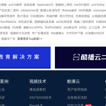
络视频
as3与微博
游戏直播
ApplicationD
视频组二维码
live555源码
as3与rtmp
产品安装二维码
crtmpserver源
酷播云私域专栏
ffmpeg编译
html5截图
unescape
视频背景插件
图片缓动
分段播放flv
终端判断
图片序列化
经典双模版
云视频优惠
3与onMetaDa
浏览器拦截
视频编码器直播
as3实例深度
视频二维码密码
日期转
as3赋值
AS奇数
极酷JcListVPla
TextField操作
php验证码
js对比
正六边形
JP
改变色彩
视频碎片化加密
带广告播放器
rtsp摄像头
大华SDK下载
as加载xml乱码
视频无广告
查看更多Tag标签>>
案例
视频技术
酷播云
企业
播放器教程
用户使用指南
培训
AS2与AS3技术
业务购买流程
机械
Rtsp技术
空间与流量