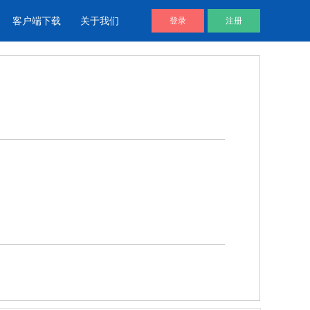
客户端下载
关于我们
登录
注册
酷播V4 | 免费视频播放器
企业视频库
帮助用户通过代码直接调用视频文
企业视频宣传，提升企业形象
件进放播放
视频说明书
产品视频说明书，产品安装应用视
频说明书