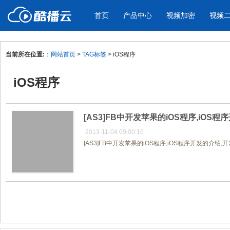
首页
产品中心
视频加密
视频
当前所在位置:
：
网站首页
>
TAG标签
> iOS程序
产品与新功能
应用场景
iOS程序
视频加密防下载防录屏
酷播云 | 
企业宣传
产品宣传
教学课程全终端视频加密
免费稳定无广
企业视频宣传，提升企业形象
通过视频来展示产
防下载/防盗录/防录屏/防篡改
帮助企业视频
色
[AS3]FB中开发苹果的iOS程序,iOS
2013-11-04 09:00:16
[AS3]FB中开发苹果的iOS程序,iOS程序开发的介绍,开
个人网站
工作汇报
为个人网站、博客论坛，添加视频
工作场景的工作汇
内容
年会节目
共1页/1条