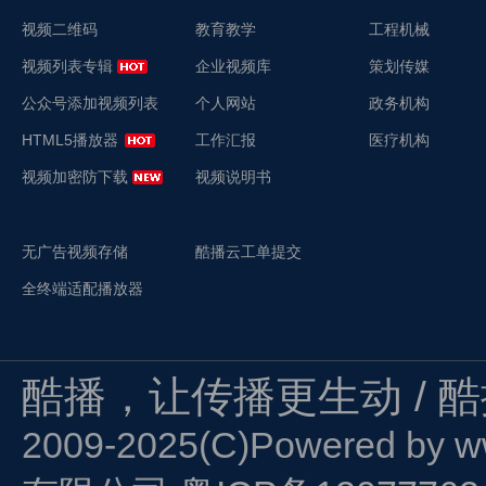
视频二维码
教育教学
工程机械
视频列表专辑
企业视频库
策划传媒
公众号添加视频列表
个人网站
政务机构
HTML5播放器
工作汇报
医疗机构
视频加密防下载
视频说明书
无广告视频存储
酷播云工单提交
全终端适配播放器
酷播，让传播更生动 / 
2009-2025(C)Powered by
w