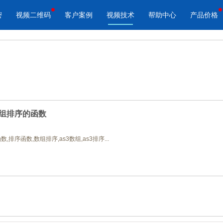
密
视频二维码
客户案例
视频技术
帮助中心
产品价格
酷播云 | 企业视频轻松上云
酷播云视频二维码
品宣传
教学网站
免费稳定无广告视频云服务
自动生成视频二维码
视频来展示产品新功能、新特
在线教育在线教学应用场景
帮助企业视频轻松上云
快速实现视频二维码宣传营销
字数组排序的函数
,排序函数,数组排序,as3数组,as3排序...
作汇报
体育培训
场景的工作汇报、年度总结、
体育运动、体育赛事教学培训
节目