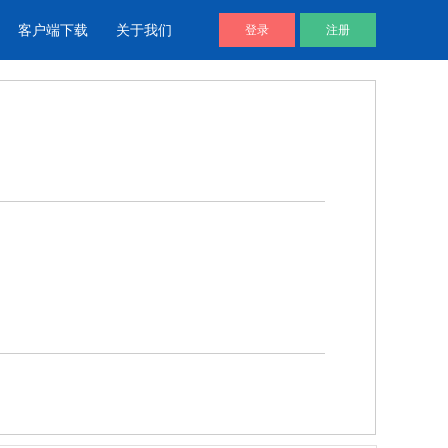
客户端下载
关于我们
登录
注册
酷播V4 | 免费视频播放器
企业视频库
帮助用户通过代码直接调用视频文
企业视频宣传，提升企业形象
件进放播放
视频说明书
产品视频说明书，产品安装应用视
频说明书