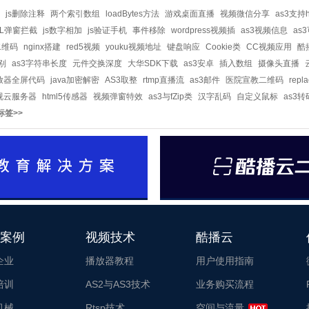
js删除注释
两个索引数组
loadBytes方法
游戏桌面直播
视频微信分享
as3支持h
RL弹窗拦截
js数字相加
js验证手机
事件移除
wordpress视频插
as3视频信息
as
二维码
nginx搭建
red5视频
youku视频地址
键盘响应
Cookie类
CC视频应用
酷
区别
as3字符串长度
元件交换深度
大华SDK下载
as3安卓
插入数组
摄像头直播
放器全屏代码
java加密解密
AS3取整
rtmp直播流
as3邮件
医院宣教二维码
repl
视云服务器
html5传感器
视频弹窗特效
as3与fZip类
汉字乱码
自定义鼠标
as3转
标签>>
案例
视频技术
酷播云
企业
播放器教程
用户使用指南
培训
AS2与AS3技术
业务购买流程
机械
Rtsp技术
空间与流量