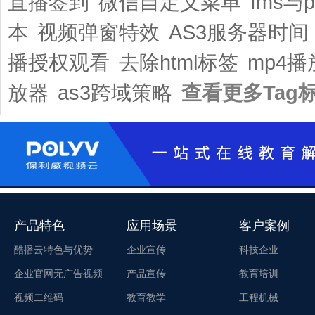
直播签到
微信自定义菜单
fms与p
本
视频弹窗特效
AS3服务器时间
播授权观看
去除html标签
mp4播
放器
as3跨域策略
查看更多Tag标
产品特色
应用场景
客户案例
酷播云特色与优势
企业宣传
科技企业
企业官网无广告视频
产品宣传
教育培训
视频二维码
教育教学
工程机械