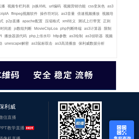
直播
视频专栏列表
js换XML
url编码
视频营销功能
css变灰色
as3
riptA
ffmpeg视频软件
操作符对比
as3音量
倍速视频播放
视频培
格式
p2p直播
apache配置
压缩格式
xml转义
测试上行带宽
正则
hp时间差
js数组判断
MovieClipLoa
php判断终端
as3计算器
限制
I
播放器源代码
php上传水印
http参数
as3绘制
as3侦听器
视频
动
unescape解密
as3鼠标双击
as3高清播放
保利威数据分析
保利威
微信直播
PPT教学直播
摄像机直播
售前咨询