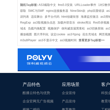
随机Tag标签:
AS3截取中文
fms5.0安装
URLLoader事件
1对2教
获取
SWC与SWF
nginx连接服务器
NineSkin款
php回显错误
as
训列表
适应舞台
多平台代码
html创建矩形
海康监控激活
as3滑
RegExp
as3取视频头信息
加载外部音乐
stroke用法
Red5录视频
域名
负载均衡配置
视频保护
保利威首届黑客松
as3切换剪辑
as
播放截图
图片序列化
设定cookie
as3与png
花生壳域名
网页视
m3u8Player
as3不显示中文
as3视频时间
查看更多Tag标签>>
产品特色
应用场景
客户
酷播云特色与优势
企业宣传
科技
企业官网无广告视频
产品宣传
教育
视频二维码
教育教学
工程