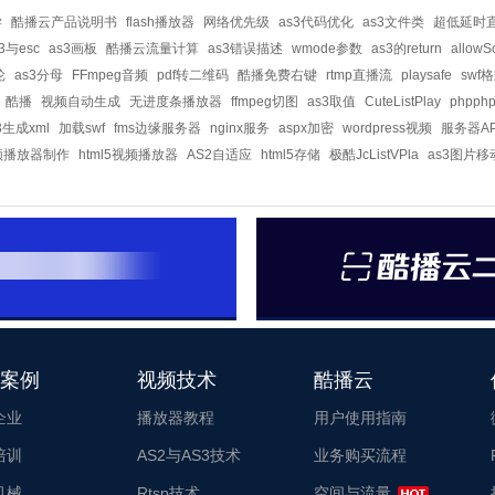
学
酷播云产品说明书
flash播放器
网络优先级
as3代码优化
as3文件类
超低延时
3与esc
as3画板
酷播云流量计算
as3错误描述
wmode参数
as3的return
allowSc
轮
as3分母
FFmpeg音频
pdf转二维码
酷播免费右键
rtmp直播流
playsafe
swf
酷播
视频自动生成
无进度条播放器
ffmpeg切图
as3取值
CuteListPlay
phpp
3生成xml
加载swf
fms边缘服务器
nginx服务
aspx加密
wordpress视频
服务器AP
频播放器制作
html5视频播放器
AS2自适应
html5存储
极酷JcListVPla
as3图片移
案例
视频技术
酷播云
企业
播放器教程
用户使用指南
培训
AS2与AS3技术
业务购买流程
机械
Rtsp技术
空间与流量