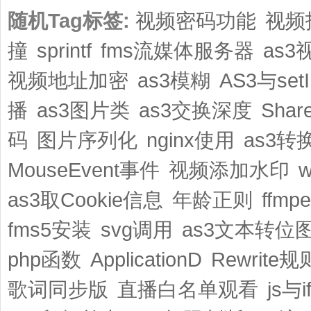
随机Tag标签:
视频密码功能
视频
撞
sprintf
fms流媒体服务器
as
视频地址加密
as3模糊
AS3与setI
播
as3图片类
as3交换深度
Shar
码
图片序列化
nginx使用
as3转
MouseEvent事件
视频添加水印
as3取Cookie信息
年龄正则
ffm
fms5安装
svg调用
as3文本转位
php函数
ApplicationD
Rewrite规
歌词同步版
直播白名单观看
js与i