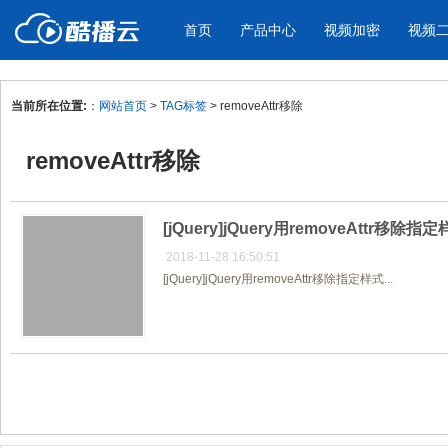
首页
产品中心
视频加密
视频
当前所在位置:
：
网站首页
>
TAG标签
> removeAttr移除
产品与新功能
应用场景
removeAttr移除
视频加密防下载防录屏
酷播云 | 
企业宣传
产品宣传
教学课程全终端视频加密
免费稳定无广
企业视频宣传，提升企业形象
通过视频来展示产
防下载/防盗录/防录屏/防篡改
帮助企业视频
色
[jQuery]jQuery用removeAttr移除指
2018-11-28 16:50:51
[jQuery]jQuery用removeAttr移除指定样式...
个人网站
工作汇报
为个人网站、博客论坛，添加视频
工作场景的工作汇
内容
年会节目
共1页/1条