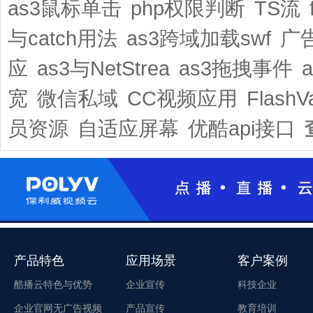
as3鼠标单击
php权限判断
TS流
与catch用法
as3跨域加载swf
广
应
as3与NetStrea
as3拖拽事件
宽
微信私域
CC视频应用
Flash
员资源
自适应屏幕
优酷api接口
产品特色
应用场景
客户案例
酷播云特色与优势
企业宣传
科技企业
企业官网无广告视频
产品宣传
教育培训