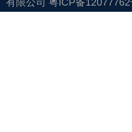
有限公司
粤ICP备1207776