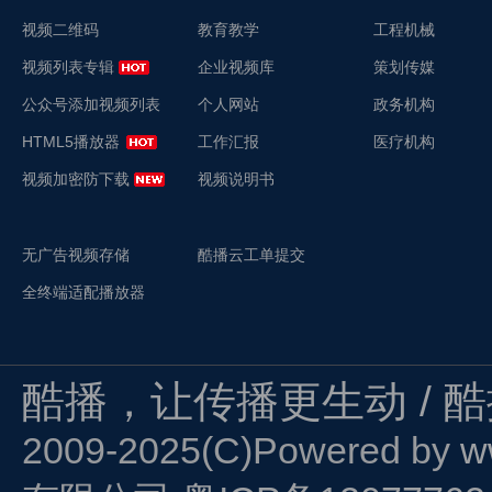
视频二维码
教育教学
工程机械
视频列表专辑
企业视频库
策划传媒
公众号添加视频列表
个人网站
政务机构
HTML5播放器
工作汇报
医疗机构
视频加密防下载
视频说明书
无广告视频存储
酷播云工单提交
全终端适配播放器
酷播，让传播更生动 / 
2009-2025(C)Powered by
w