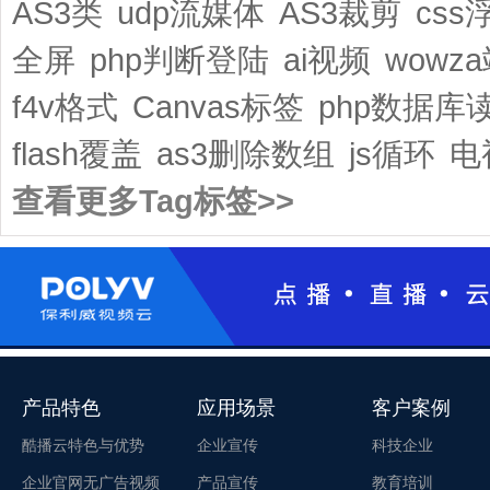
AS3类
udp流媒体
AS3裁剪
css
全屏
php判断登陆
ai视频
wowz
f4v格式
Canvas标签
php数据库
flash覆盖
as3删除数组
js循环
电
查看更多Tag标签>>
产品特色
应用场景
客户案例
酷播云特色与优势
企业宣传
科技企业
企业官网无广告视频
产品宣传
教育培训