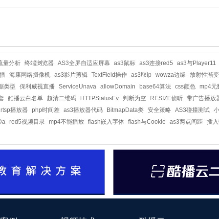
流量分析
终端浏览器
AS3全屏自适应屏幕
as3鼠标
as3连接red5
as3与Player11
播
海康网络摄像机
as3影片剪辑
TextField操作
as3取ip
wowza边缘
放射性渐变
数据类型
保利威视直播
ServiceUnava
allowDomain
base64算法
css颜色
mp4元
套
酷播云白名单
超清二维码
HTTPStatusEv
判断为空
RESIZE侦听
带广告播放
rtsp播放器
php时间差
as3播放器代码
BitmapData类
安全策略
AS3碰撞测试
Da
red5视频目录
mp4不能播放
flash嵌入字体
flash与Cookie
as3两点间距
插入