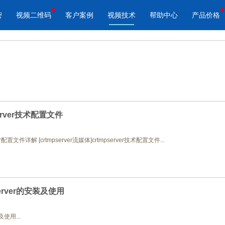
密
视频二维码
客户案例
视频技术
帮助中心
产品价格
酷播云 | 企业视频轻松上云
酷播云视频二维码
品宣传
教学网站
免费稳定无广告视频云服务
自动生成视频二维码
视频来展示产品新功能、新特
在线教育在线教学应用场景
帮助企业视频轻松上云
快速实现视频二维码宣传营销
pserver技术配置文件
er配置文件详解 [crtmpserver流媒体]crtmpserver技术配置文件...
作汇报
体育培训
场景的工作汇报、年度总结、
体育运动、体育赛事教学培训
节目
pserver的安装及使用
及使用...