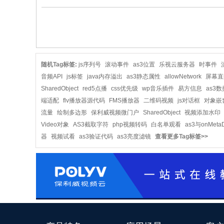
共1页/2条
随机Tag标签:
js序列号
滚动事件
as3位置
乐视云服务器
时事件
音频API
js标签
java内存溢出
as3静态属性
allowNetwork
屏幕直
SharedObject
red5点播
css优先级
wp音乐插件
易方信息
as3
端适配
flv播放器源代码
FMS播放器
二维码视频
js对话框
对象嵌
流量
绘制多边形
保利威视频微门户
SharedObject
视频添加水印
Video对象
AS3截取字符
php视频转码
白名单观看
as3与onMeta
器
视频试看
as3验证代码
as3亮度滤镜
查看更多Tag标签>>