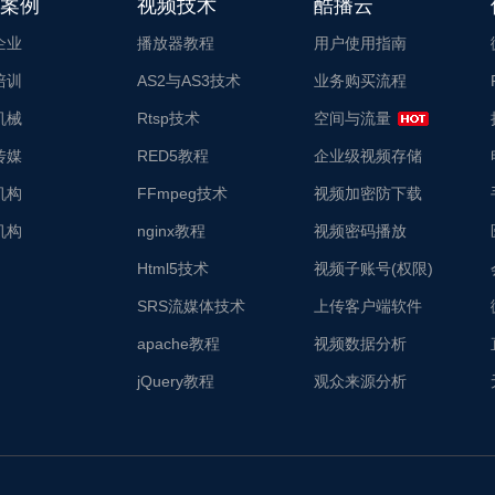
案例
视频技术
酷播云
企业
播放器教程
用户使用指南
培训
AS2与AS3技术
业务购买流程
机械
Rtsp技术
空间与流量
传媒
RED5教程
企业级视频存储
机构
FFmpeg技术
视频加密防下载
机构
nginx教程
视频密码播放
Html5技术
视频子账号(权限)
SRS流媒体技术
上传客户端软件
apache教程
视频数据分析
jQuery教程
观众来源分析