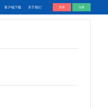
客户端下载
关于我们
登录
注册
酷播V4 | 免费视频播放器
企业视频库
帮助用户通过代码直接调用视频文
企业视频宣传，提升企业形象
件进放播放
视频说明书
产品视频说明书，产品安装应用视
频说明书