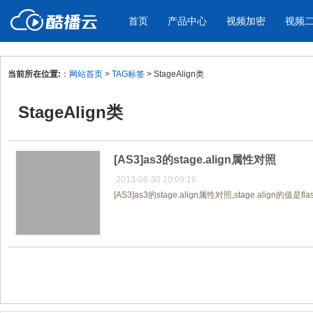
首页
产品中心
视频加密
视频
当前所在位置:
：
网站首页
>
TAG标签
> StageAlign类
产品与新功能
应用场景
StageAlign类
视频加密防下载防录屏
酷播云 | 
企业宣传
产品宣传
教学课程全终端视频加密
免费稳定无广
企业视频宣传，提升企业形象
通过视频来展示产
防下载/防盗录/防录屏/防篡改
帮助企业视频
色
[AS3]as3的stage.align属性对照
2013-08-30 10:09:16
[AS3]as3的stage.align属性对照,stage.align的值是fla
个人网站
工作汇报
为个人网站、博客论坛，添加视频
工作场景的工作汇
内容
年会节目
共1页/1条