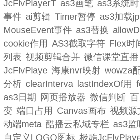
JcFlvPlayerT
as3画笔
as3系统
事件
ai剪辑
Timer暂停
as3加载jp
MouseEvent事件
as3替换
allow
cookie作用
AS3截取字符
Flex时
列表
视频剪辑合并
微信课堂直播
JcFlvPlaye
海康nvr映射
wowza
分析
clearInterva
lastIndexOf用
as3日期
网页播放器
微信判断
百
变
端口占用
Canvas画布
视频源
动端meta
酷播云私域专栏
as3监
自定义LOGO图标
极酷JcFlvPlay