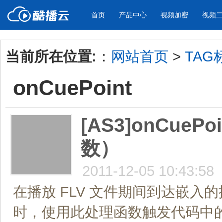
首页
产品中心
视频加密
视频
当前所在位置:
：
网站首页
>
TAG
产品与新功能
应用场景
onCuePoint
视频加密防下载防录屏
酷播云 | 
企业宣传
产品宣传
教学课程全终端视频加密
免费稳定无广
企业视频宣传，提升企业形象
通过视频来展示产
防下载/防盗录/防录屏/防篡改
帮助企业视频
色
[AS3]onCuePo
数）
个人网站
工作汇报
为个人网站、博客论坛，添加视频
工作场景的工作汇
内容
年会节目
2011-12-05 10:43:58
在播放 FLV 文件期间到达嵌
时，使用此处理函数触发代码中