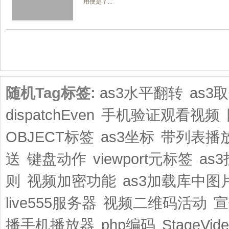
用便是了...
共1页/2条
随机Tag标签:
as3水平翻转
as3
dispatchEven
手机验证观看视频
OBJECT标签
as3坐标
带列表播
送
键盘动作
viewport元标签
as
则
视频加密功能
as3加载库中图
live555服务器
视频二维码活动
宣
播手机播放器
php编码
StageVi