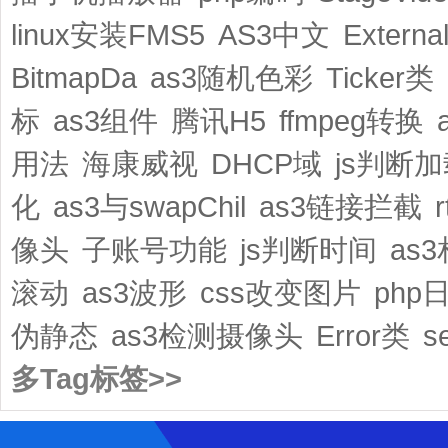
linux安装FMS5
AS3中文
External
BitmapDa
as3随机色彩
Ticker类
标
as3组件
腾讯H5
ffmpeg转换
用法
海康威视
DHCP域
js判断
化
as3与swapChil
as3链接拦截
像头
子账号功能
js判断时间
as
滚动
as3波形
css改变图片
php
伪静态
as3检测摄像头
Error类
s
多Tag标签>>