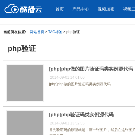
首页
产品中心
视频加密
视频
当前所在位置:
：
网站首页
>
TAG标签
> php验证
产品与新功能
应用场景
php验证
视频加密防下载防录屏
酷播云 | 
企业宣传
产品宣传
教学课程全终端视频加密
免费稳定无广
企业视频宣传，提升企业形象
通过视频来展示产
防下载/防盗录/防录屏/防篡改
帮助企业视频
色
[php]php做的图片验证码类实例源代码
2014-09-01 14:01:00
[php]php做的图片验证码类实例源代码...
个人网站
工作汇报
为个人网站、博客论坛，添加视频
工作场景的工作汇
内容
年会节目
[php]php验证码类实例源代码
2014-09-01 13:52:35
首先验证码的原理就是，画一张图片，然后在这张图片