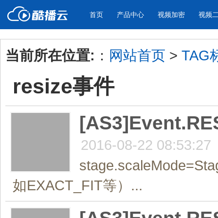
首页
产品中心
视频加密
视频
当前所在位置:
：
网站首页
>
TAG
产品与新功能
应用场景
resize事件
视频加密防下载防录屏
酷播云 | 
企业宣传
产品宣传
教学课程全终端视频加密
免费稳定无广
企业视频宣传，提升企业形象
通过视频来展示产
防下载/防盗录/防录屏/防篡改
帮助企业视频
色
[AS3]Event.
2016-08-22 08:53:27
个人网站
工作汇报
为个人网站、博客论坛，添加视频
工作场景的工作汇
stage.scaleMode
内容
年会节目
如EXACT_FIT等）...