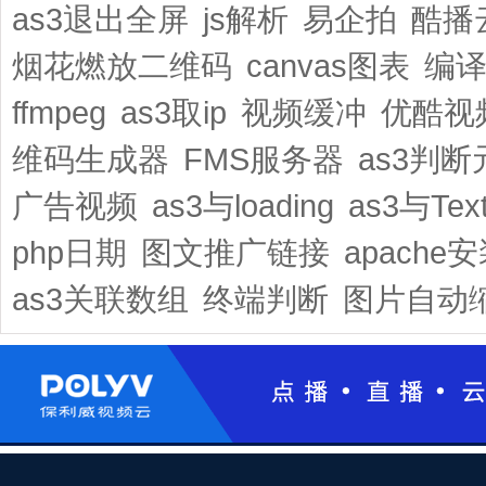
as3退出全屏
js解析
易企拍
酷播
烟花燃放二维码
canvas图表
编译f
ffmpeg
as3取ip
视频缓冲
优酷视
维码生成器
FMS服务器
as3判断
广告视频
as3与loading
as3与Text
php日期
图文推广链接
apache
as3关联数组
终端判断
图片自动