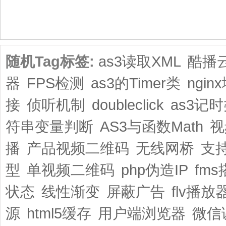
共1页/3条
随机Tag标签:
as3读取XML
酷播云
器
FPS检测
as3的Timer类
ngin
接
侦听机制
doubleclick
as3记
符串变量判断
AS3与函数Math
视
播
产品视频二维码
无线网桥
支持
型
单视频二维码
php伪造IP
fm
状态
线性渐变
屏蔽广告
flv播
源
html5缓存
用户端浏览器
微信