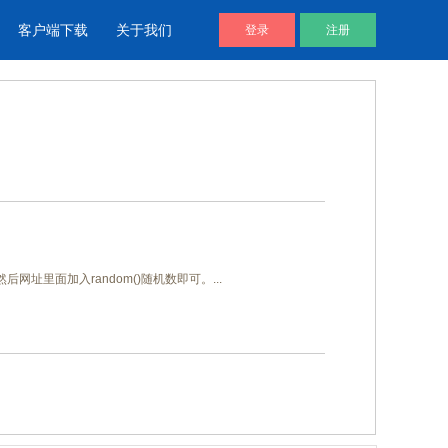
客户端下载
关于我们
登录
注册
酷播V4 | 免费视频播放器
企业视频库
帮助用户通过代码直接调用视频文
企业视频宣传，提升企业形象
件进放播放
后网址里面加入random()随机数即可。...
视频说明书
产品视频说明书，产品安装应用视
频说明书