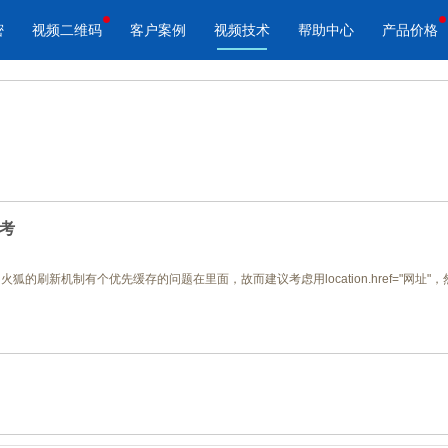
密
视频二维码
客户案例
视频技术
帮助中心
产品价格
酷播云 | 企业视频轻松上云
酷播云视频二维码
品宣传
教学网站
免费稳定无广告视频云服务
自动生成视频二维码
视频来展示产品新功能、新特
在线教育在线教学应用场景
帮助企业视频轻松上云
快速实现视频二维码宣传营销
参考
为火狐的刷新机制有个优先缓存的问题在里面，故而建议考虑用location.href="网址"，然
作汇报
体育培训
场景的工作汇报、年度总结、
体育运动、体育赛事教学培训
节目