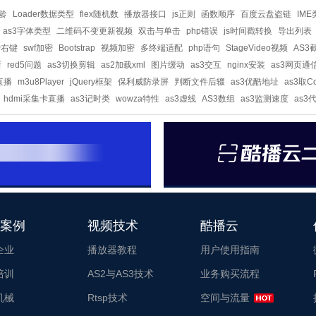
年龄
Loader数据类型
flex随机数
播放器接口
js正则
函数顺序
百度云盘盗链
IME
as3字体类型
二维码不变更新视频
双击与单击
php错误
js时间戳转换
导出列表
费右键
swf加密
Bootstrap
视频加密
多终端适配
php语句
StageVideo视频
AS3
新
red5问题
as3切换剪辑
as2加载xml
图片缓动
as3交互
nginx安装
as3网页通
p直播
m3u8Player
jQuery框架
保利威防录屏
判断文件后辍
as3优酷地址
as3取C
hdmi采集卡直播
as3记时类
wowza特性
as3虚线
AS3数组
as3监测速度
as3
案例
视频技术
酷播云
企业
播放器教程
用户使用指南
培训
AS2与AS3技术
业务购买流程
机械
Rtsp技术
空间与流量