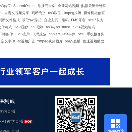
as3传值
SharedObject
酷播云合集
企业网站视频
酷播云流量计算
片
自定义视频分享
判断为空
as3取值
ffmpeg推流
摄像机微信直
判断文件格式
获取swf路径
企业主页二维码
FMS开发
html5长方
断文件格式
AS3函数
as3限制
as3与setTimeo
h264视频编码
开播条件
FMS应用
代码规范
onMetaData事件
html5手机摄像头
自定义事件
cc视频广告
ffmpeg视频图片
polyv直播
倍速视频播放
保利威
微信直播
PPT教学直播
摄像机直播
售前咨询