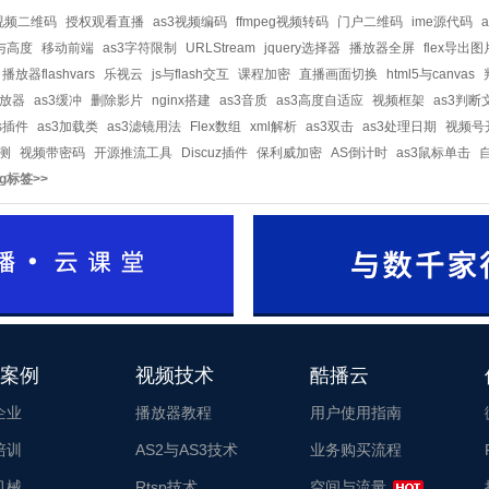
视频二维码
授权观看直播
as3视频编码
ffmpeg视频转码
门户二维码
ime源代码
3与高度
移动前端
as3字符限制
URLStream
jquery选择器
播放器全屏
flex导出图
播放器flashvars
乐视云
js与flash交互
课程加密
直播画面切换
html5与canvas
播放器
as3缓冲
删除影片
nginx搭建
as3音质
as3高度自适应
视频框架
as3判
ss插件
as3加载类
as3滤镜用法
Flex数组
xml解析
as3双击
as3处理日期
视频号
检测
视频带密码
开源推流工具
Discuz插件
保利威加密
AS倒计时
as3鼠标单击
g标签>>
案例
视频技术
酷播云
企业
播放器教程
用户使用指南
培训
AS2与AS3技术
业务购买流程
机械
Rtsp技术
空间与流量