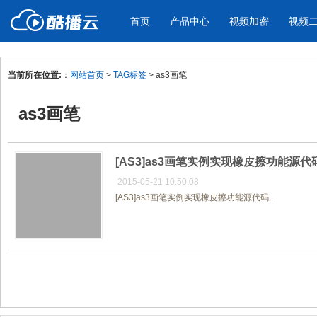
首页
产品中心
视频加密
视频
当前所在位置:
：
网站首页
>
TAG标签
> as3画笔
产品与新功能
应用场景
as3画笔
视频加密防下载防录屏
酷播云 | 
企业宣传
产品宣传
教学课程全终端视频加密
免费稳定无广
企业视频宣传，提升企业形象
通过视频来展示产
防下载/防盗录/防录屏/防篡改
帮助企业视频
色
[AS3]as3画笔实例实现橡皮擦功能源代
2015-05-21 10:50:08
[AS3]as3画笔实例实现橡皮擦功能源代码...
个人网站
工作汇报
为个人网站、博客论坛，添加视频
工作场景的工作汇
内容
年会节目
共1页/1条