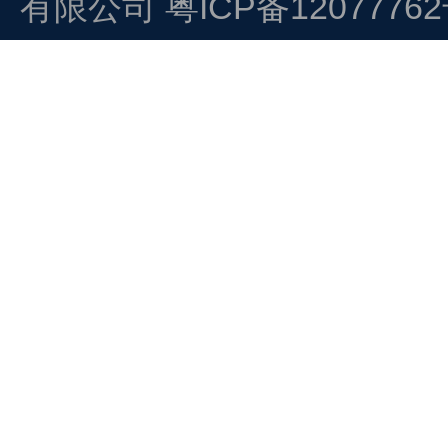
有限公司
粤ICP备1207776