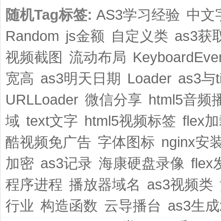
随机Tag标签:
AS3学习经验
中文
Random
js金额
自定义类
as3获
视频截图
流动布局
KeyboardEve
宽高
as3明天日期
Loader
as3与t
URLLoader
微信分享
html5音频
域
text文字
html5视频标签
flex
酷视频免广告
字体图标
nginx安
加密
as3记录
海康硬盘录像
fle
程序进程
播放器域名
as3视频类
行业
构造函数
云导播台
as3生成