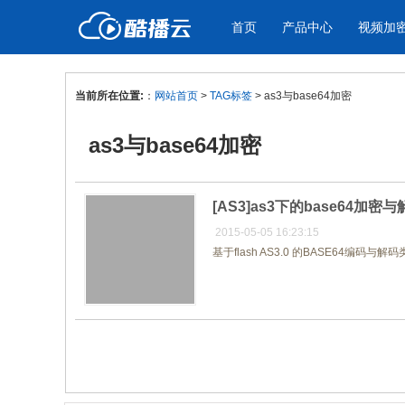
首页
产品中心
视频加
当前所在位置:
：
网站首页
>
TAG标签
> as3与base64加密
产品与新功能
应用场景
as3与base64加密
视频加密防下载防录屏
企业宣传
产
教学课程全终端视频加密
企业视频宣传，提升企业形象
通过
防下载/防盗录/防录屏/防篡改
色
[AS3]as3下的base64加密
2015-05-05 16:23:15
基于flash AS3.0 的BASE64编码与解码类.
个人网站
工
为个人网站、博客论坛，添加视频
工作
内容
年会
共1页/1条