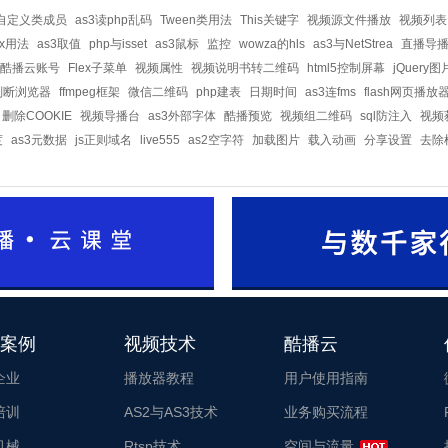
自定义类成员
as3读php乱码
Tween类用法
This关键字
视频源文件播放
视频列表
nx用法
as3取值
php与isset
as3鼠标
监控
wowza的hls
as3与NetStrea
直播导
酷播云账号
Flex子菜单
视频属性
视频说明书转二维码
html5控制屏幕
jQuery图
判断浏览器
ffmpeg框架
微信二维码
php建表
日期时间
as3连fms
flash网页播放
删除COOKIE
视频导播台
as3外部字体
酷播预览
视频组二维码
sql防注入
视频
度
as3元数据
js正则域名
live555
as2空字符
加载图片
载入动画
分享设置
去除
案例
视频技术
酷播云
企业
播放器教程
用户使用指南
培训
AS2与AS3技术
业务购买流程
机械
Rtsp技术
空间与流量