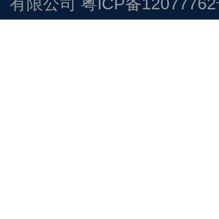
有限公司
粤ICP备1207776