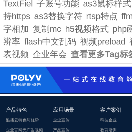
TextFiel
子账号功能
as3鼠标样式
持https
as3替换字符
rtsp特点
f
字相加
复制mc
h5视频格式
php
辨率
flash中文乱码
视频preload
表视频
企业年会
查看更多Tag标
产品特色
应用场景
客户案例
酷播云特色与优势
企业宣传
科技企业
企业官网无广告视频
产品宣传
教育培训