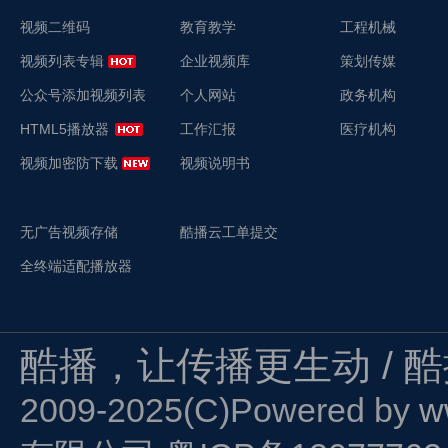
视频二维码
教育教学
工程机械
视频列表专辑
企业视频库
策划传媒
公众号添加视频列表
个人网站
政务机构
HTML5播放器
工作汇报
医疗机构
视频加密防下载
视频说明书
无广告视频存储
酷播云工单提交
全终端适配播放器
酷播，让传播更生动 / 
2009-2025(C)Powered by
w