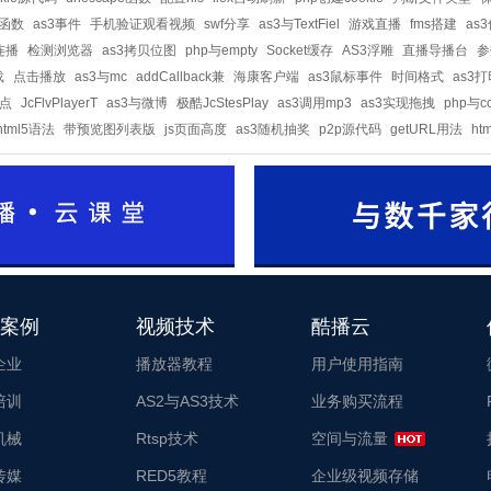
函数
as3事件
手机验证观看视频
swf分享
as3与TextFiel
游戏直播
fms搭建
as
连播
检测浏览器
as3拷贝位图
php与empty
Socket缓存
AS3浮雕
直播导播台
参
载
点击播放
as3与mc
addCallback兼
海康客户端
as3鼠标事件
时间格式
as3
册点
JcFlvPlayerT
as3与微博
极酷JcStesPlay
as3调用mp3
as3实现拖拽
php与co
html5语法
带预览图列表版
js页面高度
as3随机抽奖
p2p源代码
getURL用法
ht
案例
视频技术
酷播云
企业
播放器教程
用户使用指南
培训
AS2与AS3技术
业务购买流程
机械
Rtsp技术
空间与流量
传媒
RED5教程
企业级视频存储