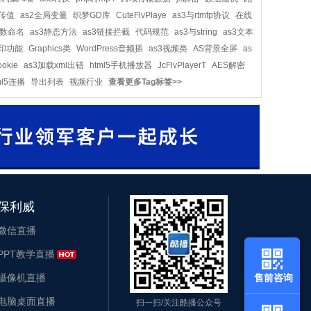
3传值
as2全局变量
织梦GD库
CuteFlvPlaye
as3与rtmfp协议
在线
数命名
as3静态方法
as3链接拦截
代码规范
as3与string
as3文本
打印功能
Graphics类
WordPress音频插
as3视频类
AS背景全屏
as
okie
as3加载xml出错
html5手机播放器
JcFlvPlayerT
AES解密
ml5连播
导出列表
视频行业
查看更多Tag标签>>
保利威
微信直播
PPT教学直播
摄像机直播
售前咨询
电脑桌面直播
扫一扫/关注酷播公众号