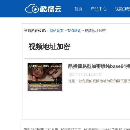
首页
产品中心
视频加
当前所在位置:
：
网站首页
>
TAG标签
> 视频地址加密
产品与新功能
应用场景
视频地址加密
视频加密防下载防录屏
企业宣传
产
教学课程全终端视频加密
企业视频宣传，提升企业形象
通过
防下载/防盗录/防录屏/防篡改
色
酷播简易型加密版纯base64
2017-04-23 12:20:46
这是一款免费的视频地址加密的网页播放器，
个人网站
工
为个人网站、博客论坛，添加视频
工作
内容
年会
共1页/1条
随机Tag标签:
rtsp直播
AS3截取英文
set关键字
Tween类教程
co