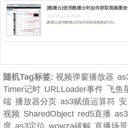
[酷播云]使用酷播云时如何获取视频播放
2017-05-27 10:31:42
[酷播云]使用酷播云时如何获取视频播放代码...
共1页/3条
随机Tag标签:
视频弹窗播放器
as
Timer记时
URLLoader事件
飞鱼
端
播放器分页
as3赋值运算符
安
视频
SharedObject
red5直播
as
度
as3定位
wowza破解
直播场景