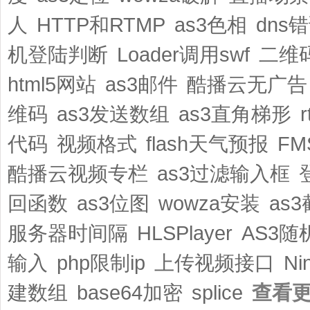
人
HTTP和RTMP
as3色相
dns
机登陆判断
Loader调用swf
二维
html5网站
as3邮件
酷播云无广告
维码
as3发送数组
as3直角梯形
代码
视频格式
flash天气预报
F
酷播云视频专栏
as3过滤输入框
回函数
as3位图
wowza安装
as
服务器时间隔
HLSPlayer
AS3随
输入
php限制ip
上传视频接口
Ni
建数组
base64加密
splice
查看更