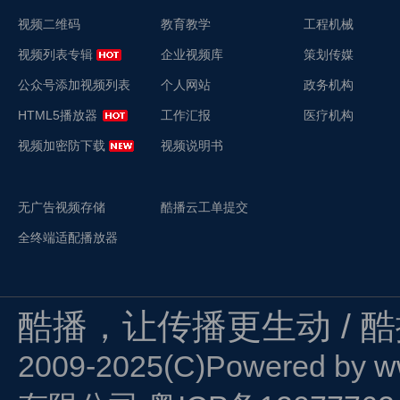
视频二维码
教育教学
工程机械
视频列表专辑
企业视频库
策划传媒
公众号添加视频列表
个人网站
政务机构
HTML5播放器
工作汇报
医疗机构
视频加密防下载
视频说明书
无广告视频存储
酷播云工单提交
全终端适配播放器
酷播，让传播更生动 / 
2009-2025(C)Powered by
w