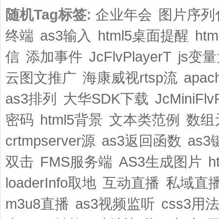
随机Tag标签:
企业年会
图片序列
终端
as3输入
html5桌面提醒
ht
信
添加事件
JcFlvPlayerT
js变
云图文推广
海康威视rtsp流
apa
as3排列
大华SDK下载
JcMiniFlv
密码
html5背景
文本类范例
数组
crtmpserver源
as3返回函数
as
双击
FMS服务端
AS3生成图片
h
loaderInfo取地
互动直播
私域直
m3u8直播
as3视频监听
css3用