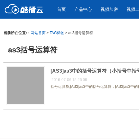
首页
产品中心
视频加密
视频
当前所在位置:
：
网站首页
>
TAG标签
> as3括号运算符
产品与新功能
应用场景
as3括号运算符
视频加密防下载防录屏
酷播云 | 
企业宣传
产品宣传
教学课程全终端视频加密
免费稳定无广
企业视频宣传，提升企业形象
通过视频来展示产
防下载/防盗录/防录屏/防篡改
帮助企业视频
色
[AS3]as3中的括号运算符（小括号中
2016-07-06 15:26:09
括号运算符,[AS3]as3中的括号运算符，[AS3]as3
个人网站
工作汇报
为个人网站、博客论坛，添加视频
工作场景的工作汇
内容
年会节目
共1页/1条