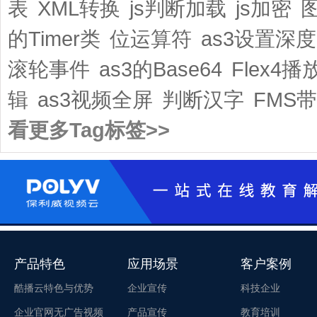
表
XML转换
js判断加载
js加密
的Timer类
位运算符
as3设置深度
滚轮事件
as3的Base64
Flex4播
辑
as3视频全屏
判断汉字
FMS
看更多Tag标签>>
产品特色
应用场景
客户案例
酷播云特色与优势
企业宣传
科技企业
企业官网无广告视频
产品宣传
教育培训