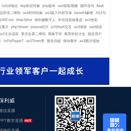
m3u8地址
rtsp协议转换
php版本
as3获取视频
循环语句
flash
品宣传二维码
as3时间转换
as3嵌入外部字体
base64解密
AS3与
eURICom
rtmp与fms
保利威数字人
学员信息收集器
as3色彩
设定图片
php与isset
wowza切片
js与flash交互
as3缩放
asp错误
as3文自适应
竖式全屏二维码
替换字符
教育科技大会
指定用户
播
JcFlvPlayerT
as3Timer类
预览功能
拖动事件
as3图片缩放
保利威
微信直播
PPT教学直播
摄像机直播
售前咨询